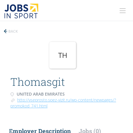
BACK
TH
Thomasgit
UNITED ARAB EMIRATES
http://vseprosto.spez-vizit.ru/wp-content/newpages/?
promokod_741.html
Employer Description
Jobs (0)