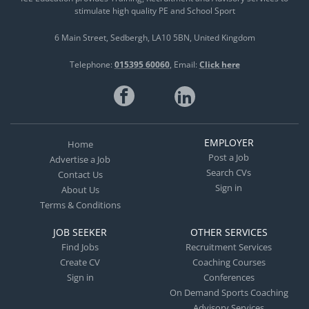
stimulate high quality PE and School Sport
6 Main Street
Sedbergh
LA10 5BN
United Kingdom
Telephone:
015395 60060
Email:
Click here
EMPLOYER
Home
Post a Job
Advertise a Job
Search CVs
Contact Us
Sign in
About Us
Terms & Conditions
JOB SEEKER
OTHER SERVICES
Find Jobs
Recruitment Services
Create CV
Coaching Courses
Sign in
Conferences
On Demand Sports Coaching
Advisory Services