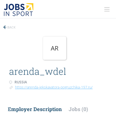
BACK
AR
arenda_wdel
RUSSIA
https://arenda-jekskavatora-pogruzchika-197.ru/
Employer Description
Jobs (0)