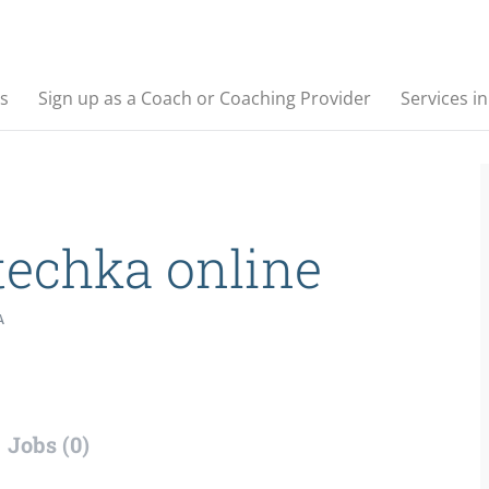
s
Sign up as a Coach or Coaching Provider
Services i
techka online
A
Jobs (0)