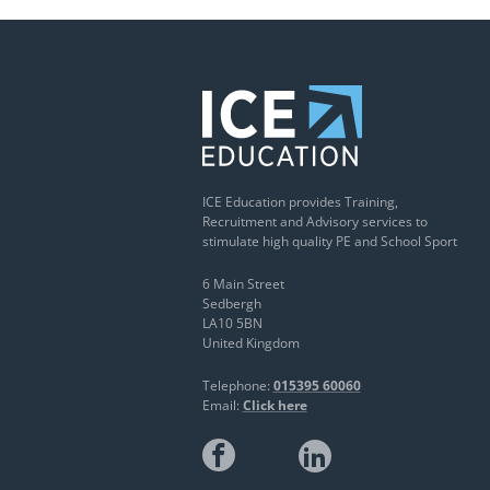
ICE Education provides Training,
Recruitment and Advisory services to
stimulate high quality PE and School Sport
6 Main Street
Sedbergh
LA10 5BN
United Kingdom
Telephone:
015395 60060
Email:
Click here