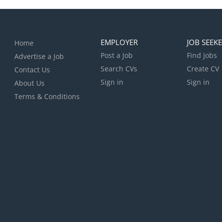
EMPLOYER
JOB SEEK
Home
Post a Job
Find Jobs
Advertise a Job
Search CVs
Create CV
Contact Us
Sign in
Sign in
About Us
Terms & Conditions