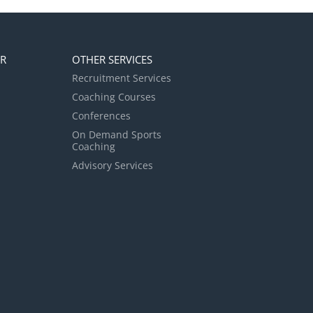
ER
OTHER SERVICES
Recruitment Services
Coaching Courses
Conferences
On Demand Sports
Coaching
Advisory Services