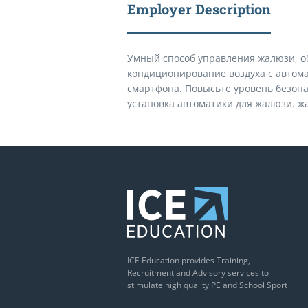
Employer Description
Умный способ управления жалюзи, об
кондиционирование воздуха с автом
смартфона. Повысьте уровень безоп
установка автоматики для жалюзи. 
ICE Education provides Training,
Recruitment and Advisory services to
stimulate high quality PE and School Sport