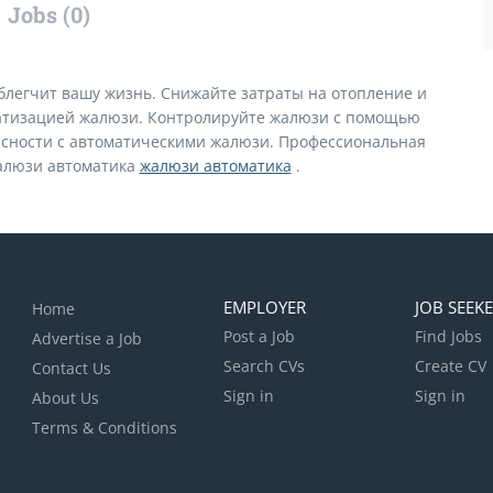
Jobs (0)
легчит вашу жизнь. Снижайте затраты на отопление и
атизацией жалюзи. Контролируйте жалюзи с помощью
асности с автоматическими жалюзи. Профессиональная
жалюзи автоматика
жалюзи автоматика
.
EMPLOYER
JOB SEEK
Home
Post a Job
Find Jobs
Advertise a Job
Search CVs
Create CV
Contact Us
Sign in
Sign in
About Us
Terms & Conditions