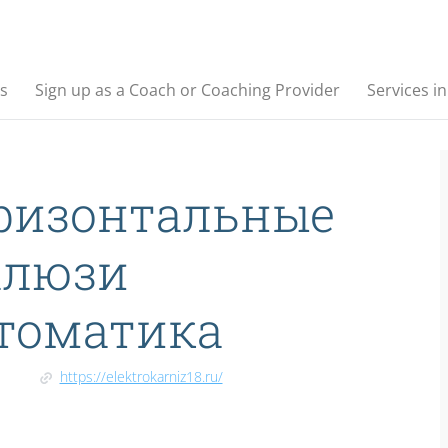
s
Sign up as a Coach or Coaching Provider
Services i
ризонтальные
люзи
томатика
https://elektrokarniz18.ru/