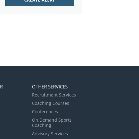
ER
OTHER SERVICES
Recruitment Services
Coaching Courses
Conferences
On Demand Sports
Coaching
Advisory Services