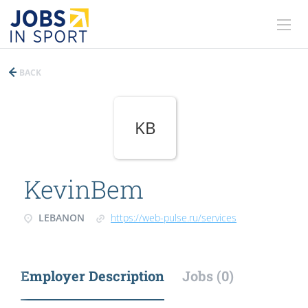
BACK
KB
KevinBem
LEBANON
https://web-pulse.ru/services
Employer Description
Jobs (0)