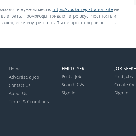
оказался в нужном месте.
https://vodka-registration.site
не
т выиграть. Промокоды придают игре вкус. Честность и
важен, если внутри огонь. Ты не просто играешь — ты
EMPLOYER
JOB SEEK
Home
Post a Job
Find Jobs
Advertise a Job
Search CVs
Create CV
Contact Us
Sign in
Sign in
About Us
Terms & Conditions