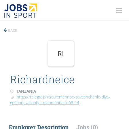
BACK
RI
Richardneice
TANZANIA
https://telegra.ph/sovremennoe-osveshchenie-dlya-
gostinoj-varianty-i-rekomendacii-08-14
Employer Description
Jobs (0)